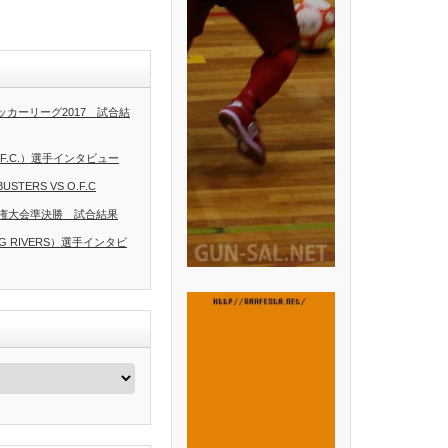
県サッカーリーグ2017 試合結
.F.C.）選手インタビュー
USTERS VS O.F.C
権大会準決勝 試合結果
IG RIVERS）選手インタビ