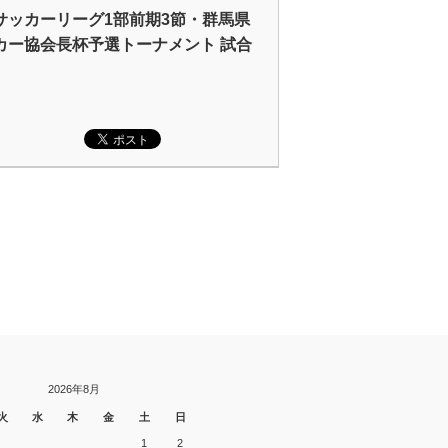
サッカーリーグ1部前期3節・群馬県
カー協会長杯予選トーナメント 試合
2026年8月
火
水
木
金
土
日
1
2