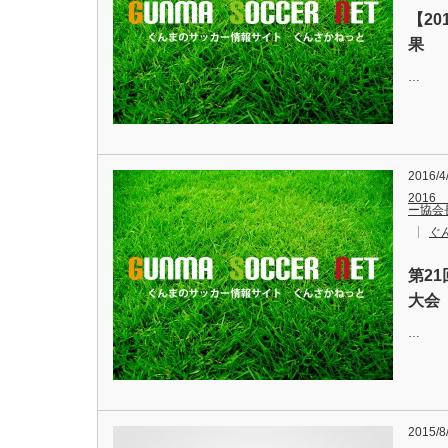
【20
果
…
2016/4
2016
ー協会
ぐ
第2
大会
…
2015/8