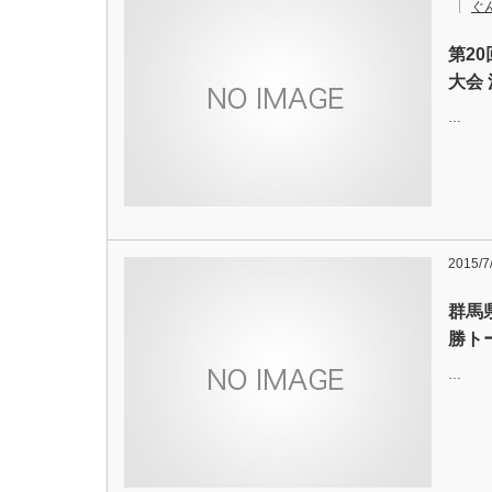
ぐ
第2
大会
…
2015/7
群馬
勝ト
…