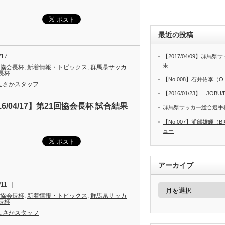
最近の投稿
/17
【2017/04/09】群馬
果
 協会長杯
,
新着情報・トピックス
,
群馬県サッカ
長杯
【No.008】石井佑季（O
んさかスタッフ
【2016/01/23】 JOBU/B
16/04/17】第21回協会長杯 試合結果
群馬県サッカー総合選手
【No.007】浦部雄輝（B
ュー
アーカイブ
/11
ア
ー
 協会長杯
,
新着情報・トピックス
,
群馬県サッカ
カ
長杯
イ
んさかスタッフ
ブ