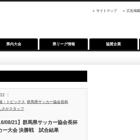
サイトマップ
広告掲
県内大会
県リーグ情報
協賛企業
/22
報・トピックス
,
群馬県サッカー協会長杯
んさかスタッフ
16/08/21】群馬県サッカー協会長杯
カー大会 決勝戦 試合結果